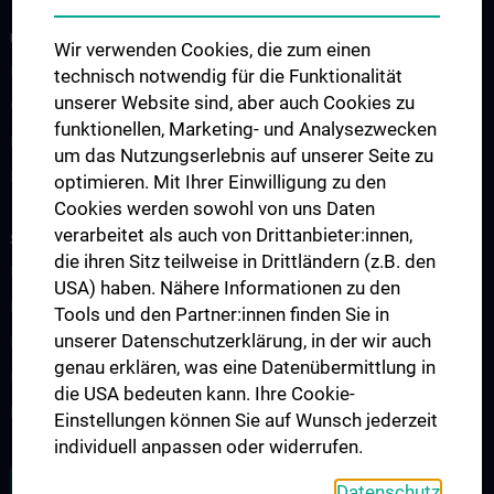
UNSERE ABTEILUNGEN
Wir verwenden Cookies, die zum einen
Endokrinologie und Stoffwechsel
technisch notwendig für die Funktionalität
unserer Website sind, aber auch Cookies zu
Gastroenterologie und Hepatologie
funktionellen, Marketing- und Analysezwecken
Nephrologie und Dialyse
um das Nutzungserlebnis auf unserer Seite zu
Rheumatologie
optimieren. Mit Ihrer Einwilligung zu den
Cookies werden sowohl von uns Daten
verarbeitet als auch von Drittanbieter:innen,
STUDIUM, AUS- UND WEITERBILDUNG
die ihren Sitz teilweise in Drittländern (z.B. den
Diplomstudium UN202
USA) haben. Nähere Informationen zu den
PhD-Studium UN094
Tools und den Partner:innen finden Sie in
unserer Datenschutzerklärung, in der wir auch
Doktoratsstudium UN790
genau erklären, was eine Datenübermittlung in
Internationale Studierende
die USA bedeuten kann. Ihre Cookie-
Postgraduelle Ausbildung
Einstellungen können Sie auf Wunsch jederzeit
individuell anpassen oder widerrufen.
ZU DEN OFFENEN STELLEN
Datenschutz