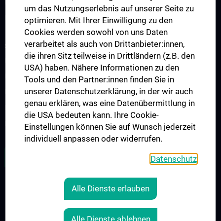
Nephrologie und Dialyse
um das Nutzungserlebnis auf unserer Seite zu
Rheumatologie
optimieren. Mit Ihrer Einwilligung zu den
Cookies werden sowohl von uns Daten
verarbeitet als auch von Drittanbieter:innen,
STUDIUM, AUS- UND WEITERBILDUNG
die ihren Sitz teilweise in Drittländern (z.B. den
Diplomstudium UN202
USA) haben. Nähere Informationen zu den
PhD-Studium UN094
Tools und den Partner:innen finden Sie in
unserer Datenschutzerklärung, in der wir auch
Doktoratsstudium UN790
genau erklären, was eine Datenübermittlung in
Internationale Studierende
die USA bedeuten kann. Ihre Cookie-
Postgraduelle Ausbildung
Einstellungen können Sie auf Wunsch jederzeit
individuell anpassen oder widerrufen.
ZU DEN OFFENEN STELLEN
Datenschutz
Alle Dienste erlauben
RECHTLICHES
KONTAKT
Alle Dienste ablehnen