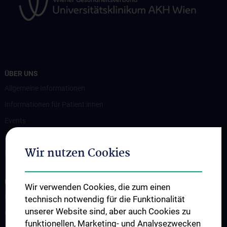
ÜBER UNS
Allgemeine Informationen
Informationen für Patient:innen
Events
News
Wir nutzen Cookies
Kontakt
UNSERE ABTEILUNGEN
Wir verwenden Cookies, die zum einen
Endokrinologie und Stoffwechsel
technisch notwendig für die Funktionalität
unserer Website sind, aber auch Cookies zu
Gastroenterologie und Hepatologie
funktionellen, Marketing- und Analysezwecken