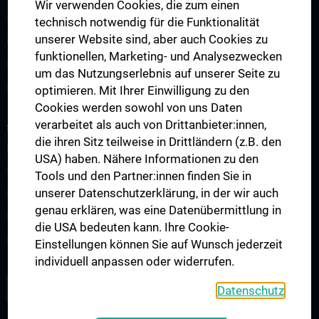
Wir verwenden Cookies, die zum einen
Endokrinologie und Stoffwechsel
technisch notwendig für die Funktionalität
unserer Website sind, aber auch Cookies zu
Gastroenterologie und Hepatologie
funktionellen, Marketing- und Analysezwecken
Nephrologie und Dialyse
um das Nutzungserlebnis auf unserer Seite zu
Rheumatologie
optimieren. Mit Ihrer Einwilligung zu den
Cookies werden sowohl von uns Daten
verarbeitet als auch von Drittanbieter:innen,
STUDIUM, AUS- UND WEITERBILDUNG
die ihren Sitz teilweise in Drittländern (z.B. den
Diplomstudium UN202
USA) haben. Nähere Informationen zu den
PhD-Studium UN094
Tools und den Partner:innen finden Sie in
unserer Datenschutzerklärung, in der wir auch
Doktoratsstudium UN790
genau erklären, was eine Datenübermittlung in
Internationale Studierende
die USA bedeuten kann. Ihre Cookie-
Postgraduelle Ausbildung
Einstellungen können Sie auf Wunsch jederzeit
individuell anpassen oder widerrufen.
ZU DEN OFFENEN STELLEN
Datenschutz