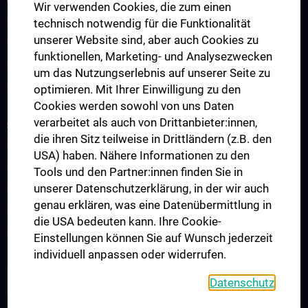
Wir verwenden Cookies, die zum einen
Endokrinologie und Stoffwechsel
technisch notwendig für die Funktionalität
unserer Website sind, aber auch Cookies zu
Gastroenterologie und Hepatologie
funktionellen, Marketing- und Analysezwecken
Nephrologie und Dialyse
um das Nutzungserlebnis auf unserer Seite zu
Rheumatologie
optimieren. Mit Ihrer Einwilligung zu den
Cookies werden sowohl von uns Daten
verarbeitet als auch von Drittanbieter:innen,
STUDIUM, AUS- UND WEITERBILDUNG
die ihren Sitz teilweise in Drittländern (z.B. den
Diplomstudium UN202
USA) haben. Nähere Informationen zu den
PhD-Studium UN094
Tools und den Partner:innen finden Sie in
unserer Datenschutzerklärung, in der wir auch
Doktoratsstudium UN790
genau erklären, was eine Datenübermittlung in
Internationale Studierende
die USA bedeuten kann. Ihre Cookie-
Postgraduelle Ausbildung
Einstellungen können Sie auf Wunsch jederzeit
individuell anpassen oder widerrufen.
ZU DEN OFFENEN STELLEN
Datenschutz