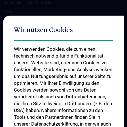
Informationen für Patient:innen
Events
News
Wir nutzen Cookies
Kontakt
UNSERE ABTEILUNGEN
Wir verwenden Cookies, die zum einen
Endokrinologie und Stoffwechsel
technisch notwendig für die Funktionalität
unserer Website sind, aber auch Cookies zu
Gastroenterologie und Hepatologie
funktionellen, Marketing- und Analysezwecken
Nephrologie und Dialyse
um das Nutzungserlebnis auf unserer Seite zu
Rheumatologie
optimieren. Mit Ihrer Einwilligung zu den
Cookies werden sowohl von uns Daten
verarbeitet als auch von Drittanbieter:innen,
STUDIUM, AUS- UND WEITERBILDUNG
die ihren Sitz teilweise in Drittländern (z.B. den
Diplomstudium UN202
USA) haben. Nähere Informationen zu den
PhD-Studium UN094
Tools und den Partner:innen finden Sie in
unserer Datenschutzerklärung, in der wir auch
Doktoratsstudium UN790