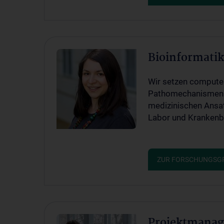
Bioinformati
Wir setzen compute
Pathomechanismen v
medizinischen Ansat
Labor und Krankenbe
ZUR FORSCHUNGSG
Projektmana