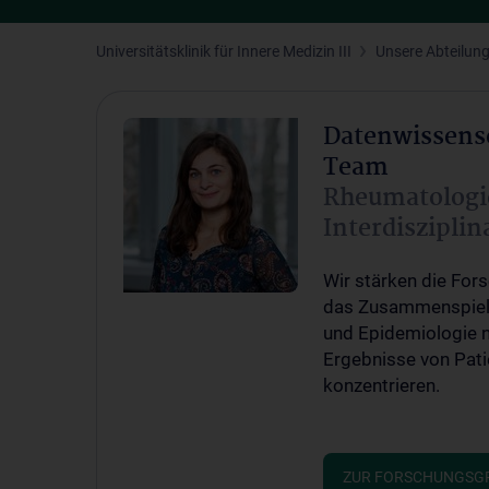
Universitätsklinik für Innere Medizin III
Unsere Abteilun
Datenwissensc
Team
Rheumatologie
Interdisziplin
Wir stärken die For
das Zusammenspiel 
und Epidemiologie n
Ergebnisse von Pat
konzentrieren.
ZUR FORSCHUNGSG