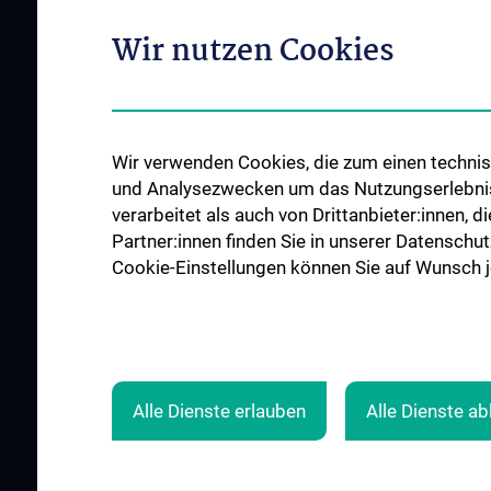
Wir nutzen Cookies
ÜBER UNS
UNSERE ABTEILUN
Wir verwenden Cookies, die zum einen technisc
Allgemeine Informationen
Endokrinologie und 
und Analysezwecken um das Nutzungserlebnis a
Informationen für Patient:innen
Gastroenterologie u
verarbeitet als auch von Drittanbieter:innen, d
Hepatologie
Events
Partner:innen finden Sie in unserer Datenschut
Nephrologie und Dia
Cookie-Einstellungen können Sie auf Wunsch je
News
Rheumatologie
Kontakt
Alle Dienste erlauben
Alle Dienste a
© 2026 Medizinische Universität Wien