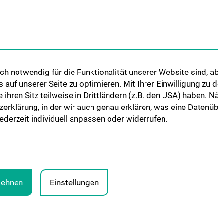
GEN
STUDIUM, AUS- UND
ZU DEN 
h notwendig für die Funktionalität unserer Website sind, ab
WEITERBILDUNG
Stoffwechsel
STEL
uf unserer Seite zu optimieren. Mit Ihrer Einwilligung zu
Diplomstudium UN202
nd
ie ihren Sitz teilweise in Drittländern (z.B. den USA) haben.
PhD-Studium UN094
zerklärung, in der wir auch genau erklären, was eine Datenü
lyse
derzeit individuell anpassen oder widerrufen.
Doktoratsstudium UN790
Internationale Studierende
Postgraduelle Ausbildung
blehnen
Einstellungen
RECHTLICHE