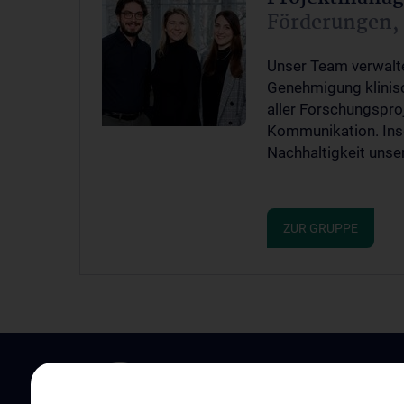
Förderungen,
Unser Team verwalte
Genehmigung klinisc
aller Forschungsproj
Kommunikation. Insg
Nachhaltigkeit unse
ZUR GRUPPE